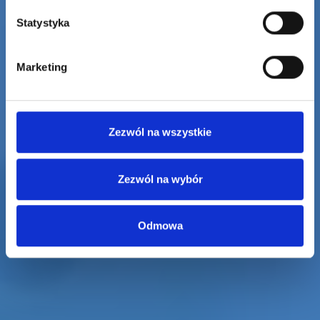
BADANIA DO SZKOŁY I UCZELNI
Statystyka
PORADNIA INTERNISTYCZA
Marketing
Umów wizytę
Zezwól na wszystkie
Zezwól na wybór
Odmowa