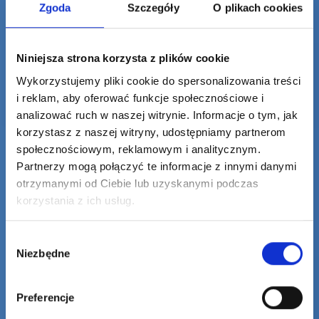
Zgoda
Szczegóły
O plikach cookies
Niniejsza strona korzysta z plików cookie
Wykorzystujemy pliki cookie do spersonalizowania treści
i reklam, aby oferować funkcje społecznościowe i
analizować ruch w naszej witrynie. Informacje o tym, jak
korzystasz z naszej witryny, udostępniamy partnerom
społecznościowym, reklamowym i analitycznym.
Partnerzy mogą połączyć te informacje z innymi danymi
otrzymanymi od Ciebie lub uzyskanymi podczas
MEDYCYNA PRACY INTERNA
korzystania z ich usług.
PEDIATRIA
Wybór
Niezbędne
zgody
BADANIA MEDYCYNY PRACY
BADANIA KIEROWCÓW
Preferencje
PSYCHOTECHNIKA